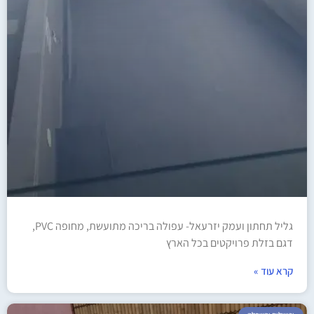
גליל תחתון ועמק יזרעאל- עפולה בריכה מתועשת, מחופה PVC,
דגם בזלת פרויקטים בכל הארץ
קרא עוד »