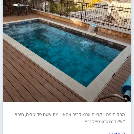
מחוז חיפה – קריית אתא קרית אתא – מתועשת סקימרים, חיפוי
PVC דגם סטונטייל גריי
קרא עוד »