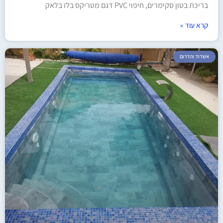
בריכת בטון סקימרים, חיפוי PVC דגם מטריקס בלו בלאק​
קרא עוד »
אשדוד והדרום