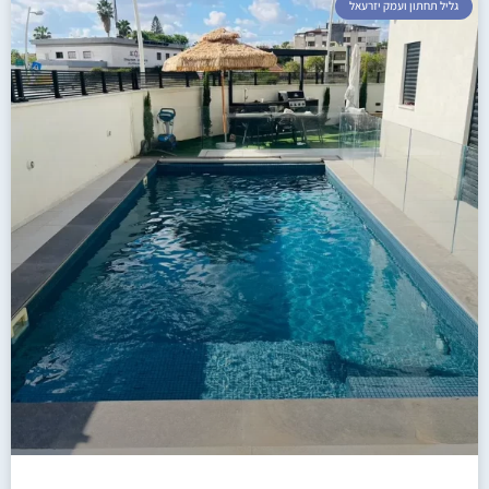
גליל תחתון ועמק יזרעאל