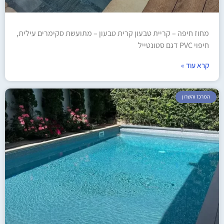
מחוז חיפה – קריית טבעון קרית טבעון – מתועשת סקימרים עילית,
חיפוי PVC דגם סטונטייל
קרא עוד »
המרכז והשרון